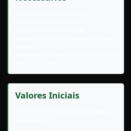
Ficha de inscrição (Proposta)
devidamente preenchida;
Documento de identificação
(apresentação presencial ou cópia para
arquivo);
Fotografia tipo passe (pode ser tirada na
hora na secretaria);
Valores Iniciais
No ato da inscrição, deverá proceder ao
pagamento de: